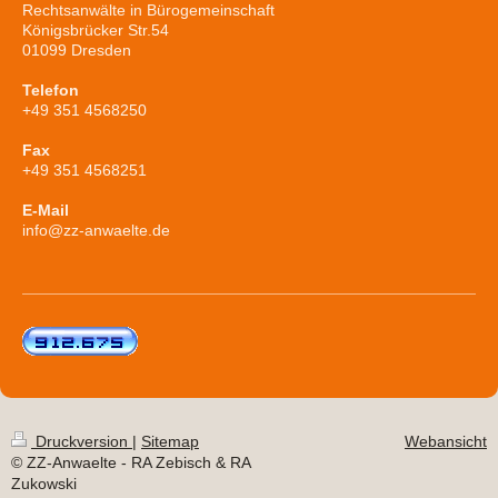
Rechtsanwälte in Bürogemeinschaft
Königsbrücker Str.54
01099 Dresden
Telefon
+49 351 4568250
Fax
+49 351 4568251
E-Mail
info@zz-anwaelte.de
Druckversion
|
Sitemap
Webansicht
© ZZ-Anwaelte - RA Zebisch & RA
Zukowski