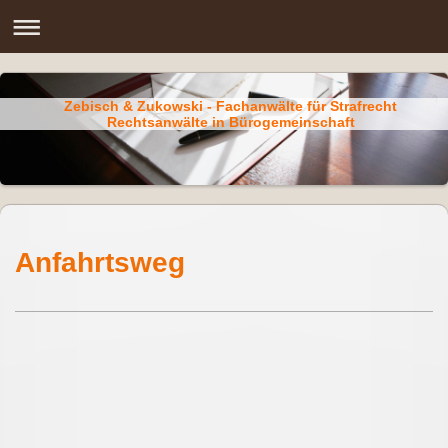
Zebisch & Zukowski - Fachanwälte für Strafrecht
Rechtsanwälte in Bürogemeinschaft
Anfahrtsweg