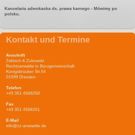
K
ancelaria adwokacka ds. prawa karnego - Mówimy po
polsku.
Kontakt und Termine
Anschrift
Zebisch & Zukowski
Rechtsanwälte in Bürogemeinschaft
Königsbrücker Str.54
01099 Dresden
Telefon
+49 351 4568250
Fax
+49 351 4568251
E-Mail
info@zz-anwaelte.de